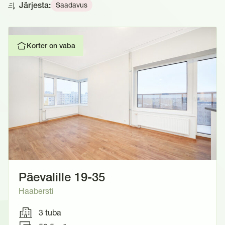
Saadavus
Järjesta:
Korter on vaba
Päevalille 19-35
Haabersti
3 tuba