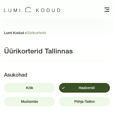
Lumi Kodud
Üürikorterid
Üürikorterid Tallinnas
Asukohad
Kõik
Haabersti
Mustamäe
Põhja-Tallinn