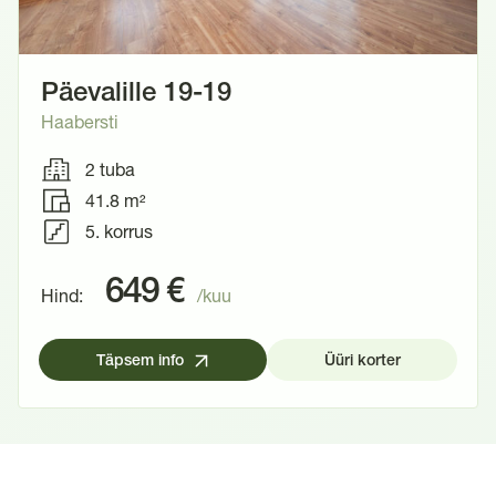
Päevalille 19-19
Haabersti
2 tuba
41.8 m²
5. korrus
649 €
Hind:
/kuu
Täpsem info
Üüri korter