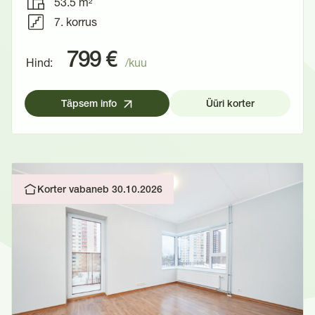
53.5 m²
7. korrus
799 €
Hind:
/kuu
Täpsem info
Üüri korter
Korter vabaneb 30.10.2026