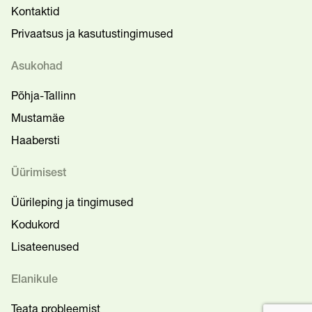
Kontaktid
Privaatsus ja kasutustingimused
Asukohad
Põhja-Tallinn
Mustamäe
Haabersti
Üürimisest
Üürileping ja tingimused
Kodukord
Lisateenused
Elanikule
Teata probleemist