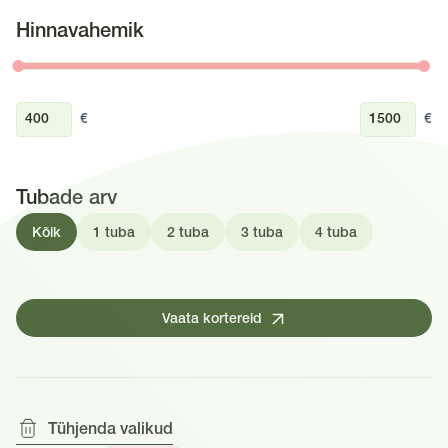
Hinnavahemik
€
€
Tubade arv
Kõik
1 tuba
2 tuba
3 tuba
4 tuba
Vaata kortereid
Tühjenda valikud