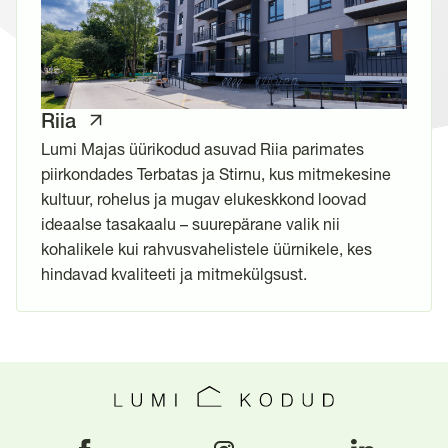
Riia
Lumi Majas üürikodud asuvad Riia parimates
piirkondades Terbatas ja Stirnu, kus mitmekesine
kultuur, rohelus ja mugav elukeskkond loovad
ideaalse tasakaalu – suurepärane valik nii
kohalikele kui rahvusvahelistele üürnikele, kes
hindavad kvaliteeti ja mitmekülgsust.